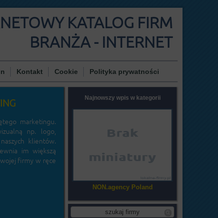
RNETOWY KATALOG FIRM
BRANŻA - INTERNET
in
Kontakt
Cookie
Polityka prywatności
Najnowszy wpis w kategorii
ING
ętego marketingu.
izualną np. logo,
 naszych klientów.
pewnia im większą
swojej firmy w ręce
NON.agency Poland