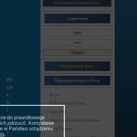
Wyszukiwarka zaawansowana
Logowanie
Premiowane firmy
945
Najpopularniejsze firmy
128
Blumo
4
36
NON.agency Poland
1
Logarytm
czne do prawidłowego
5
Blog o marketingu mobilnym
ich odrzucić. Korzystanie
9
ne w Państwa urządzeniu
BlogFinanse
3
ies
.