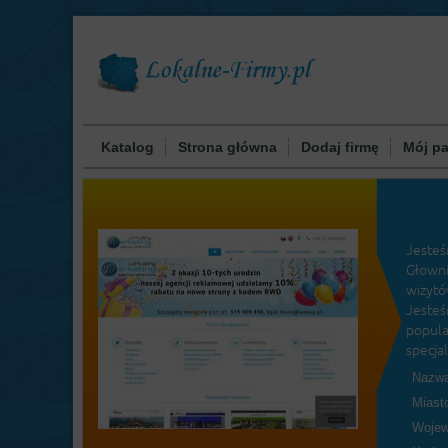
Katalog
Strona główna
Dodaj firmę
Mój pa
Jesteś
Głown
wizytó
Jeste
popula
specjal
Nazwa
Miast
Wojew