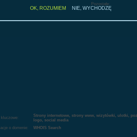
Pozostałe:
OK, ROZUMIEM
NIE, WYCHODZĘ
Strony internetowe, strony www, wizytówki, ulotki, p
 kluczowe:
logo, social media
macje o domenie:
WHOIS Search