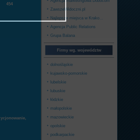
Agencja marketingowa Dobocom
454
ZawszeWidoczni.pl
Najlepsze miejsca w Krako...
Agencja Public Relations
Grupa Balana
Firmy wg. województw
dolnośląskie
kujawsko-pomorskie
lubelskie
lubuskie
łódzkie
małopolskie
mazowieckie
ozycjonowanie,
opolskie
podkarpackie