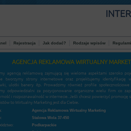
INTE
nel
Rejestracja
Jak dodać?
Rodzaje wpisów
Regulam
AGENCJA REKLAMOWA WIRTUALNY MARKET
my agencją reklamową zajmującą się wieloma aspektami szeroko poj
ie tworzymy strony internetowe oraz projektujemy identyfikację w
wki, ulotki banery itp. Prowadzimy również profile społecznościowe
śmy odpowiedzialni za pozycjonowanie organiczne wielu firm co za
rność i rozpoznawalność w internecie. Jeśli chcesz powierzyć promocję 
istów to Wirtualny Marketing jest dla Ciebie.
:
Agencja Reklamowa Wirtualny Marketing
o:
Stalowa Wola 37-450
ództwo:
Podkarpackie