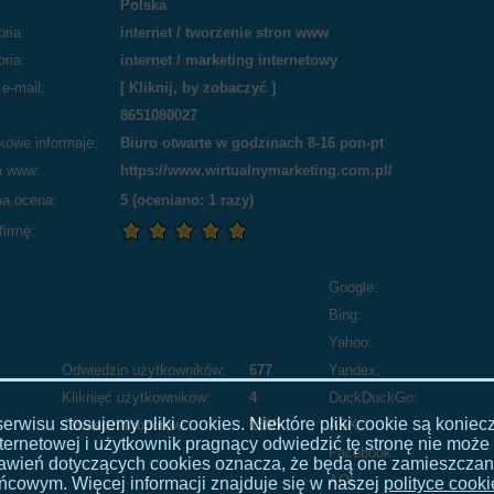
Polska
ria:
internet
/
tworzenie stron www
ria:
internet
/
marketing internetowy
e-mail:
[ Kliknij, by zobaczyć ]
8651080027
kowe informaje:
Biuro otwarte w godzinach 8-16 pon-pt
a www:
https://www.wirtualnymarketing.com.pl/
a ocena:
5
(oceniano:
1
razy)
firmę:
Google:
Bing:
Yahoo:
Odwiedzin użytkowników:
677
Yandex:
Kliknięć użytkowników:
4
DuckDuckGo:
rwisu stosujemy pliki cookies. Niektóre pliki cookie są konie
Odwiedzin robotów:
1585
ASK:
ternetowej i użytkownik pragnący odwiedzić tę stronę nie może 
Facebook:
stawień dotyczących cookies oznacza, że będą one zamieszcza
AOL:
ńcowym. Więcej informacji znajduje się w naszej
polityce cook