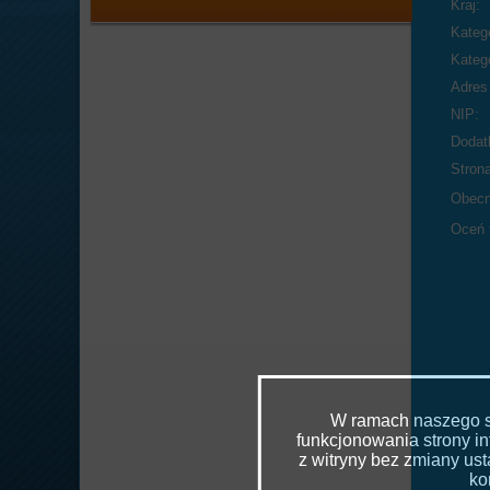
Kraj:
Katego
Katego
Adres 
NIP:
Dodat
Stron
Obecn
Oceń 
W ramach naszego se
funkcjonowania strony in
z witryny bez zmiany u
ko