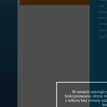
Kraj:
Katego
Adres 
Stron
Obecn
Oceń 
W ramach naszego se
funkcjonowania strony in
z witryny bez zmiany u
ko