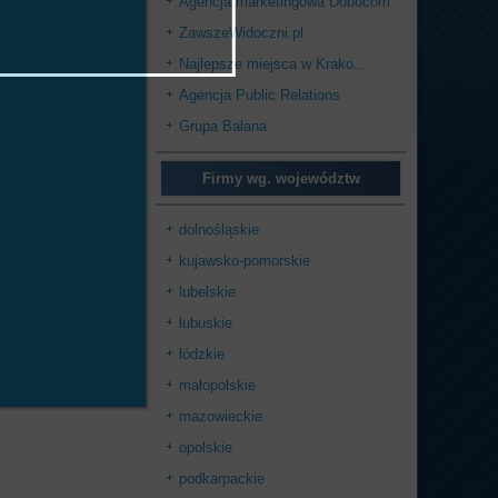
Agencja marketingowa Dobocom
ZawszeWidoczni.pl
Najlepsze miejsca w Krako...
Agencja Public Relations
Grupa Balana
Firmy wg. województw
dolnośląskie
kujawsko-pomorskie
lubelskie
lubuskie
łódzkie
małopolskie
mazowieckie
opolskie
podkarpackie