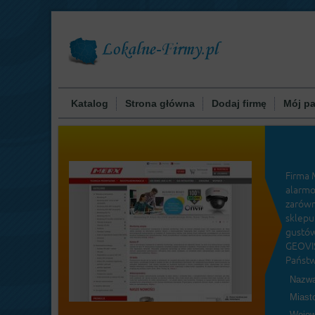
Katalog
Strona główna
Dodaj firmę
Mój pa
Firma 
alarmo
zarówn
sklepu
gustów
GEOVIS
Państw
Nazwa
Miast
Wojew