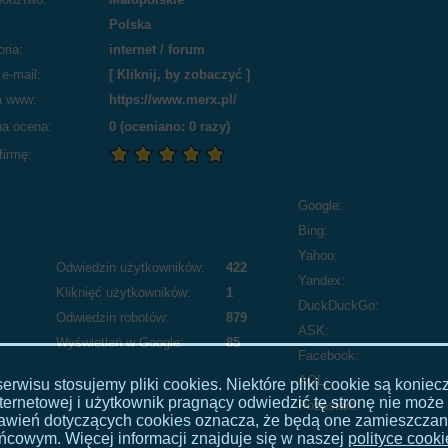
Polska
ria:
internet
/
forum
e-mail:
[ Kliknij, by zobaczyć ]
a www:
https://www.merx.pl/
a ocena:
0
(oceniano:
0
razy)
firmę:
Google:
Bing:
Yahoo:
Odwiedzin użytkowników:
422
Yandex:
Kliknięć użytkowników:
1
DuckDuckGo:
Odwiedzin robotów:
879
ASK:
Wyświetleń w Google:
85
Facebook:
AOL:
rwisu stosujemy pliki cookies. Niektóre pliki cookie są konie
ternetowej i użytkownik pragnący odwiedzić tę stronę nie może 
Pozostałe:
stawień dotyczących cookies oznacza, że będą one zamieszcza
ńcowym. Więcej informacji znajduje się w naszej
polityce cook