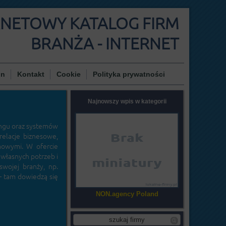
RNETOWY KATALOG FIRM
BRANŻA - INTERNET
in
Kontakt
Cookie
Polityka prywatności
Najnowszy wpis w kategorii
ingu oraz systemów
relacje biznesowe,
mowymi. W ofercie
własnych potrzeb i
wojej branży, np.
 tam dowiedzą się
NON.agency Poland