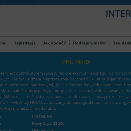
INTE
nel
Rejestracja
Jak dodać?
Rodzaje wpisów
Regulam
PHU MERX
Merx jest dystrybutorem sprzętu radiotelekomunikacyjnego i do monitor
wych. Na rynku działa nieprzerwanie od ponad 24 lat budując trwałe 
o z partnerami handlowymi, jak i klientami indywidualnymi oraz fir
 Merx znaleźć można pełną gamę sprzętu i akcesoriów dopasowanych do 
. Sklep daje możliwość zakupienia produktów najlepszych marek w s
ION, I-VIEW czy NUUO. Zapraszamy do naszego sklepu internetowego –
o więcej o naszych produktach.
:
PHU MERX
o:
Nowy Sącz 33-300
ództwo:
Małopolskie