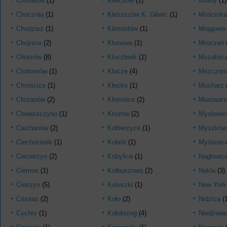
Chmielów
(1)
Kiełczów
(1)
Mosty
(1)
Chocznia
(1)
Kleszczów K. Gliwic
(1)
Mościska
Chodzież
(1)
Klimontów
(1)
Mrągowo
Chojnice
(2)
Klonowa
(1)
Mroczeń
Chorzów
(8)
Kluczbork
(1)
Mszalnic
Chotomów
(1)
Klucze
(4)
Mszczon
Chróścice
(1)
Kłecko
(1)
Mucharz
Chrzanów
(2)
Kłomnice
(2)
Murowana
Chwaszczyno
(1)
Knurów
(2)
Mysłowic
Ciechanów
(2)
Kobierzyce
(1)
Myszków
Ciechocinek
(1)
Kobiór
(1)
Myślenic
Ciecierzyn
(2)
Kobylice
(1)
Nagłowic
Ciemne
(1)
Kolbuszowa
(2)
Nekla
(3)
Cieszyn
(5)
Koluszki
(1)
New York
Cmolas
(2)
Koło
(2)
Nidzica
(1
Cychry
(1)
Kołobrzeg
(4)
Niedźwia