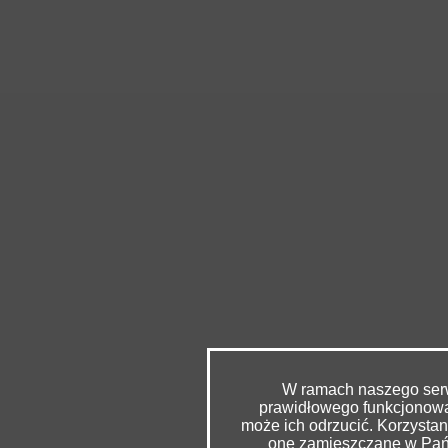
W ramach naszego serwi
prawidłowego funkcjonowan
może ich odrzucić. Korzysta
one zamieszczane w Pańs