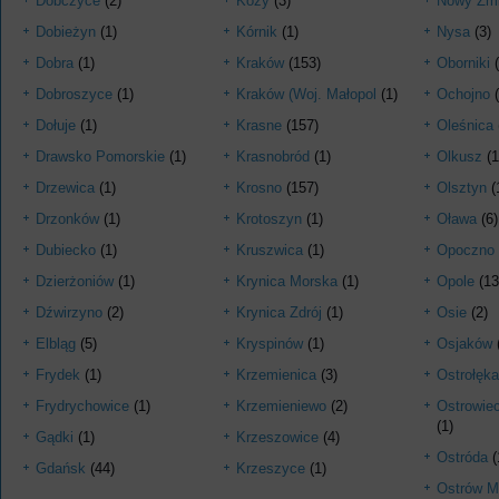
Dobczyce
(2)
Kozy
(3)
Nowy Żmi
Dobieżyn
(1)
Kórnik
(1)
Nysa
(3)
Dobra
(1)
Kraków
(153)
Oborniki
(
Dobroszyce
(1)
Kraków (Woj. Małopol
(1)
Ochojno
(
Dołuje
(1)
Krasne
(157)
Oleśnica
Drawsko Pomorskie
(1)
Krasnobród
(1)
Olkusz
(1
Drzewica
(1)
Krosno
(157)
Olsztyn
(
Drzonków
(1)
Krotoszyn
(1)
Oława
(6)
Dubiecko
(1)
Kruszwica
(1)
Opoczno
Dzierżoniów
(1)
Krynica Morska
(1)
Opole
(13
Dźwirzyno
(2)
Krynica Zdrój
(1)
Osie
(2)
Elbląg
(5)
Kryspinów
(1)
Osjaków
Frydek
(1)
Krzemienica
(3)
Ostrołęka
Frydrychowice
(1)
Krzemieniewo
(2)
Ostrowiec
(1)
Gądki
(1)
Krzeszowice
(4)
Ostróda
(
Gdańsk
(44)
Krzeszyce
(1)
Ostrów M