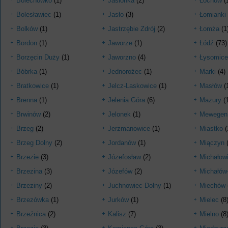
Bolechówko
(1)
Jasionka
(2)
Łochów
(
Bolesławiec
(1)
Jasło
(3)
Łomianki
Bolków
(1)
Jastrzębie Zdrój
(2)
Łomża
(1
Bordon
(1)
Jaworze
(1)
Łódź
(73)
Borzęcin Duży
(1)
Jaworzno
(4)
Łysomice
Bóbrka
(1)
Jednorożec
(1)
Marki
(4)
Bratkowice
(1)
Jelcz­-Laskowice
(1)
Masłów
(
Brenna
(1)
Jelenia Góra
(6)
Mazury
(1
Brwinów
(2)
Jelonek
(1)
Mewegen
Brzeg
(2)
Jerzmanowice
(1)
Miastko
(
Brzeg Dolny
(2)
Jordanów
(1)
Miączyn
(
Brzezie
(3)
Józefosław
(2)
Michałow
Brzezina
(3)
Józefów
(2)
Michałów
Brzeziny
(2)
Juchnowiec Dolny
(1)
Miechów
Brzezówka
(1)
Jurków
(1)
Mielec
(8
Brzeźnica
(2)
Kalisz
(7)
Mielno
(8