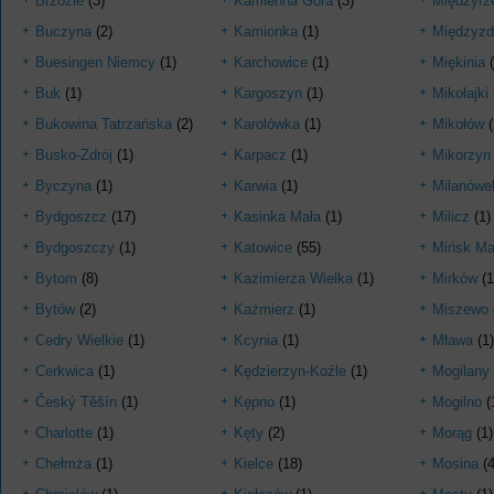
Brzozie
(3)
Kamienna Góra
(3)
Międzyrz
Buczyna
(2)
Kamionka
(1)
Międzyzd
Buesingen Niemcy
(1)
Karchowice
(1)
Miękinia
(
Buk
(1)
Kargoszyn
(1)
Mikołajki
Bukowina Tatrzańska
(2)
Karolówka
(1)
Mikołów
(
Busko-Zdrój
(1)
Karpacz
(1)
Mikorzyn
Byczyna
(1)
Karwia
(1)
Milanówe
Bydgoszcz
(17)
Kasinka Mała
(1)
Milicz
(1)
Bydgoszczy
(1)
Katowice
(55)
Mińsk Ma
Bytom
(8)
Kazimierza Wielka
(1)
Mirków
(1
Bytów
(2)
Kaźmierz
(1)
Miszewo
Cedry Wielkie
(1)
Kcynia
(1)
Mława
(1)
Cerkwica
(1)
Kędzierzyn-Koźle
(1)
Mogilany
Český Těšín
(1)
Kępno
(1)
Mogilno
(
Charlotte
(1)
Kęty
(2)
Morąg
(1)
Chełmża
(1)
Kielce
(18)
Mosina
(4