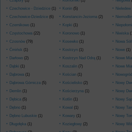
Czapury
(1)
Komorniki
(1)
Niegowa
(
Czechowice - Dziedzice
(1)
Konin
(5)
Nieledew
Czechowice-Dziedzice
(6)
Konstancin-Jeziorna
(2)
Niemodli
Czernikowo
(1)
Kopki
(1)
Niepołom
Częstochowa
(22)
Koronowo
(1)
Niwiska
(
Czosnów
(79)
Kosewko
(1)
Nowa Sól
Ćmińsk
(1)
Kostrzyn
(1)
Nowe
(1)
Darłowo
(2)
Kostrzyn Nad Odrą
(1)
Nowe Mia
Dąbki
(1)
Koszalin
(7)
Nowe Mia
Dąbrowa
(1)
Kościan
(1)
Nowogró
Dąbrowa Górnicza
(5)
Kościelisko
(2)
Nowy Dwó
Demlin
(1)
Kościerzyna
(1)
Nowy Dwó
Dębica
(5)
Kotlin
(1)
Nowy Są
Dębno
(1)
Kowal
(1)
Nowy Tar
Dębno Lubuskie
(1)
Kowary
(1)
Nowy To
Długołęka
(1)
Koziegłowy
(2)
Nowy Wiś