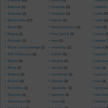
Białystok
(28)
Grubno
(1)
Lubaczó
Białytsok
(1)
Grudziądz
(2)
Lubartów
Biedrusko
(1)
Grudziądź
(1)
Lublin
(30
Bielsko-Biała
(27)
Halinów
(1)
Luboń
(3)
Bieruń
(3)
Henryków-Urocze
(2)
Luton
(1)
Biłgoraj
(1)
Huta Stara B
(1)
Lutoryż
(1
Biskupiec
(1)
Iława
(1)
Lwówek Ś
Blizne Łaszczyńskiego
(2)
Inowrocław
(2)
Łańcut
(6
Blok Dobryszyce
(1)
Izabelin
(1)
Łapanów
Błędów
(3)
Jakubów
(1)
Łapczyca
Błonie
(2)
Jarczów
(1)
Łapy
(1)
Bobrowo
(1)
Jarnołtówek
(1)
Łaziska 
Bochnia
(2)
Jarosław
(2)
Łazy
(2)
Bochotnica
(1)
Jarosławiec
(2)
Łęczyca
(
Bojszowy
(1)
Jasienica
(1)
Łęka Mro
Bolechowice
(1)
Jasień
(1)
Łochowo