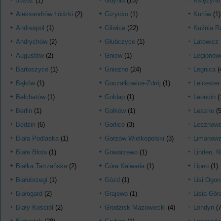
5520Z
(1)
Gdynia
(15)
Księżyno
Aleksandrów Łódzki
(2)
Giżycko
(1)
Kurów
(1)
Andrespol
(1)
Gliwice
(22)
Kuźnia R
Andrychów
(2)
Głubczyce
(1)
Latowicz
Augustów
(2)
Gniew
(1)
Legionow
Bartoszyce
(1)
Gniezno
(24)
Legnica
(
Bąków
(1)
Goczałkowice-Zdrój
(1)
Leicester
Bełchatów
(1)
Gołdap
(1)
Leoncin
(
Berlin
(1)
Gołków
(1)
Leszno
(5
Będzin
(6)
Gorlice
(3)
Lesznowo
Biała Podlaska
(1)
Gorzów Wielkopolski
(3)
Limanow
Białe Błota
(1)
Gowarzewo
(1)
Linden, 
Białka Tatrzańska
(2)
Góra Kalwaria
(1)
Lipno
(1)
Białobrzegi
(1)
Gózd
(1)
Lisi Ogon
Białogard
(2)
Grajewo
(1)
Lisia Gór
Biały Kościół
(2)
Grodzisk Mazowiecki
(4)
Londyn
(7